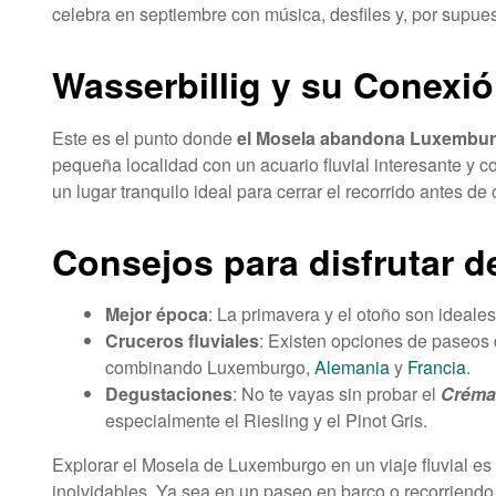
celebra en septiembre con música, desfiles y, por supue
Wasserbillig y su Conexi
Este es el punto donde
el Mosela abandona Luxemburg
pequeña localidad con un acuario fluvial interesante y c
un lugar tranquilo ideal para cerrar el recorrido antes d
Consejos para disfrutar 
Mejor época
: La primavera y el otoño son ideales 
Cruceros fluviales
: Existen opciones de paseos 
combinando Luxemburgo,
Alemania
y
Francia
.
Degustaciones
: No te vayas sin probar el
Créma
especialmente el Riesling y el Pinot Gris.
Explorar el Mosela de Luxemburgo en un viaje fluvial es
inolvidables. Ya sea en un paseo en barco o recorriendo