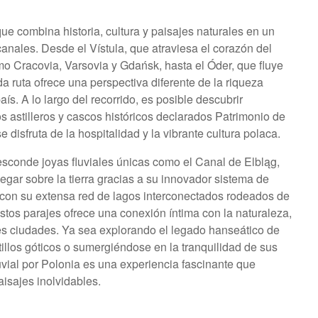
que combina historia, cultura y paisajes naturales en un
 canales. Desde el Vístula, que atraviesa el corazón del
o Cracovia, Varsovia y Gdańsk, hasta el Óder, que fluye
a ruta ofrece una perspectiva diferente de la riqueza
país. A lo largo del recorrido, es posible descubrir
s astilleros y cascos históricos declarados Patrimonio de
 disfruta de la hospitalidad y la vibrante cultura polaca.
 esconde joyas fluviales únicas como el Canal de Elbląg,
gar sobre la tierra gracias a su innovador sistema de
a, con su extensa red de lagos interconectados rodeados de
tos parajes ofrece una conexión íntima con la naturaleza,
ndes ciudades. Ya sea explorando el legado hanseático de
llos góticos o sumergiéndose en la tranquilidad de sus
luvial por Polonia es una experiencia fascinante que
aisajes inolvidables.