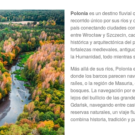
Polonia
es un destino fluvial 
recorrido único por sus ríos y
país conectando ciudades com
entre Wrocław y Szczecin, cad
histórica y arquitectónica del 
fortalezas medievales, antiguo
la Humanidad, todo mientras se
Más allá de sus ríos, Polonia
donde los barcos parecen nave
raíles, o la región de Masuri
bosques. La navegación por es
lejos del bullicio de las gra
Gdańsk, navegando entre casti
reservas naturales, un viaje f
combina historia, tradición y p