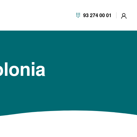
93 274 00 01
olonia